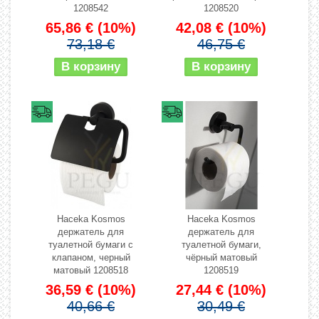
1208542
1208520
65,86 €
(10%)
42,08 €
(10%)
73,18 €
46,75 €
Haceka Kosmos
Haceka Kosmos
держатель для
держатель для
туалетной бумаги с
туалетной бумаги,
клапаном, черный
чёрный матовый
матовый 1208518
1208519
36,59 €
(10%)
27,44 €
(10%)
40,66 €
30,49 €