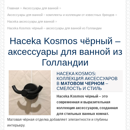
»
»
Главная
Аксессуары для ванной
»
Аксессуары для ванной – комплекты и коллекции от известных брендов
»
Haceka аксессуары для ванной
Haceka Kosmos чёрный – аксессуары для ванной из Голландии
Haceka Kosmos чёрный –
аксессуары для ванной из
Голландии
HACEKA KOSMOS:
КОЛЛЕКЦИЯ АКСЕССУАРОВ
В
МАТОВОМ ЧЕРНОМ
–
СМЕЛОСТЬ И СТИЛЬ
Haceka Kosmos чёрный – это
современная и выразительная
коллекция аксессуаров, созданная
для стильных ванных комнат.
Матовая чёрная отделка добавляет элегантности и глубины
интерьеру.