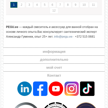
1
2
3
4
5
6
7
8
9
10
11
12
PEGU.ee
— каждый смеситель и аксессуар для ванной отобран на
основе личного опыта.Вас консультирует сантехнический эксперт
Александр Гуменюк, опыт 25+ лет.
info@pegu.ee
· +372 515 0681
информация
дополнительно
мой счет
Контакт