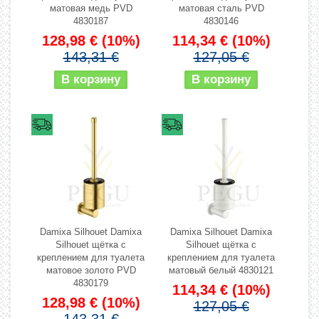
матовая медь PVD
матовая сталь PVD
4830187
4830146
128,98 €
(10%)
114,34 €
(10%)
143,31 €
127,05 €
Damixa Silhouet Damixa
Damixa Silhouet Damixa
Silhouet щётка с
Silhouet щётка с
креплением для туалета
креплением для туалета
матовое золото PVD
матовый белый 4830121
4830179
114,34 €
(10%)
128,98 €
(10%)
127,05 €