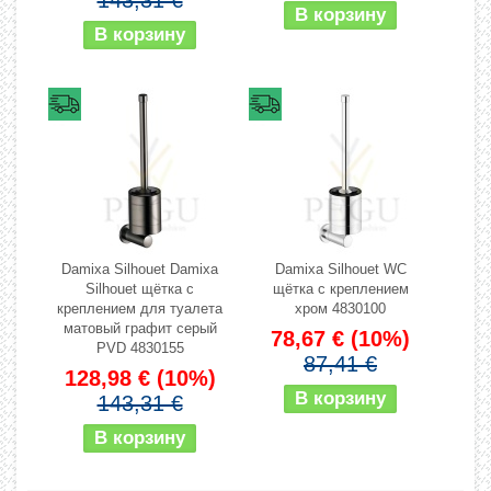
143,31 €
Damixa Silhouet Damixa
Damixa Silhouet WC
Silhouet щётка с
щётка с креплением
креплением для туалета
хром 4830100
матовый графит серый
78,67 €
(10%)
PVD 4830155
87,41 €
128,98 €
(10%)
143,31 €