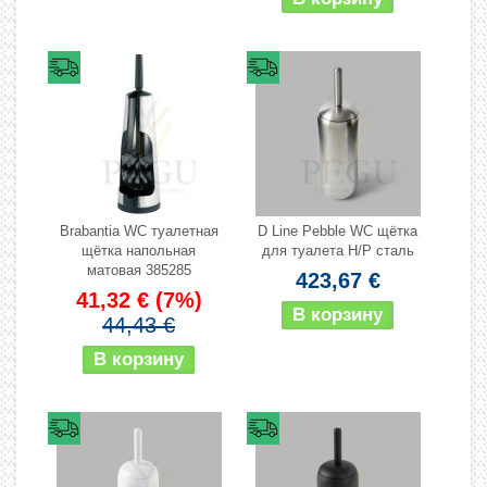
Brabantia WC туалетная
D Line Pebble WC щётка
щётка напольная
для туалета Н/Р сталь
матовая 385285
423,67 €
41,32 €
(7%)
44,43 €