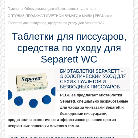
»
»
Главная
Оборудование для общественных туалетов
»
ОПТОВАЯ ПРОДАЖА ТУАЛЕТНОЙ БУМАГИ и МЫЛА | PEGU.ee
Таблетки для писсуаров, средства по уходу для Separett WC
Таблетки для писсуаров,
средства по уходу для
Separett WC
БИОТАБЛЕТКИ SEPARETT –
ЭКОЛОГИЧЕСКИЙ УХОД ДЛЯ
СУХИХ ТУАЛЕТОВ И
БЕЗВОДНЫХ ПИССУАРОВ
PEGU.ee предлагает биотаблетки
Separett, специально разработанные
для ухода за унитазами Separett и
безводными писсуарами,
представляя экологичное и эффективное решение против
неприятных запахов и мочевого камня.