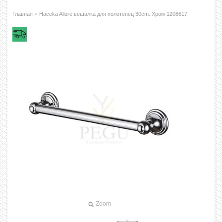
»
Главная
Haceka Allure вешалка для полотенец 30cm. Хром 1208617
Zoom