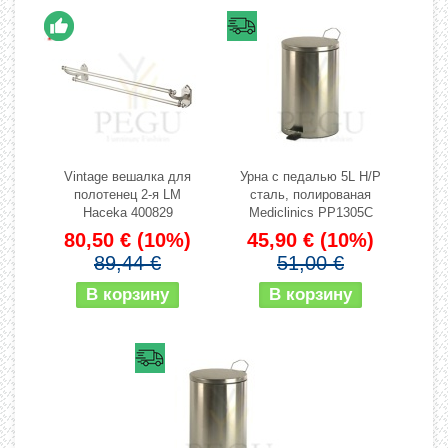
Vintage вешалка для
Урна с педалью 5L Н/Р
полотенец 2-я LM
сталь, полированая
Haceka 400829
Mediclinics PP1305C
80,50 €
(10%)
45,90 €
(10%)
89,44 €
51,00 €