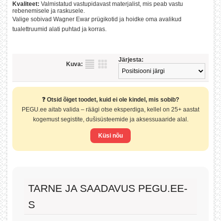
Kvaliteet:
Valmistatud vastupidavast materjalist, mis peab vastu
rebenemisele ja raskusele.
Valige sobivad Wagner Ewar prügikotid ja hoidke oma avalikud
tualettruumid alati puhtad ja korras.
Järjesta:
Kuva:
❓ Otsid õiget toodet, kuid ei ole kindel, mis sobib?
PEGU.ee aitab valida – räägi otse eksperdiga, kellel on 25+ aastat
kogemust segistite, dušisüsteemide ja aksessuaaride alal.
Küsi nõu
TARNE JA SAADAVUS PEGU.EE-
S