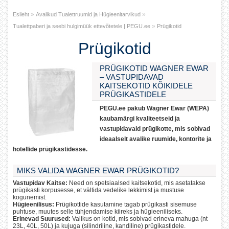
»
»
Esileht
Avalikud Tualettruumid ja Hügieenitarvikud
»
Tualettpaberi ja seebi hulgimüük ettevõtetele | PEGU.ee
Prügikotid
Prügikotid
PRÜGIKOTID WAGNER EWAR
– VASTUPIDAVAD
KAITSEKOTID KÕIKIDELE
PRÜGIKASTIDELE
PEGU.ee pakub Wagner Ewar (WEPA)
kaubamärgi kvaliteetseid ja
vastupidavaid prügikotte, mis sobivad
ideaalselt avalike ruumide, kontorite ja
hotellide prügikastidesse.
MIKS VALIDA WAGNER EWAR PRÜGIKOTID?
Vastupidav Kaitse:
Need on spetsiaalsed kaitsekotid, mis asetatakse
prügikasti korpusesse, et vältida vedelike lekkimist ja mustuse
kogunemist.
Hügieenilisus:
Prügikottide kasutamine tagab prügikasti sisemuse
puhtuse, muutes selle tühjendamise kiireks ja hügieeniliseks.
Erinevad Suurused:
Valikus on kotid, mis sobivad erineva mahuga (nt
23L, 40L, 50L) ja kujuga (silindriline, kandiline) prügikastidele.