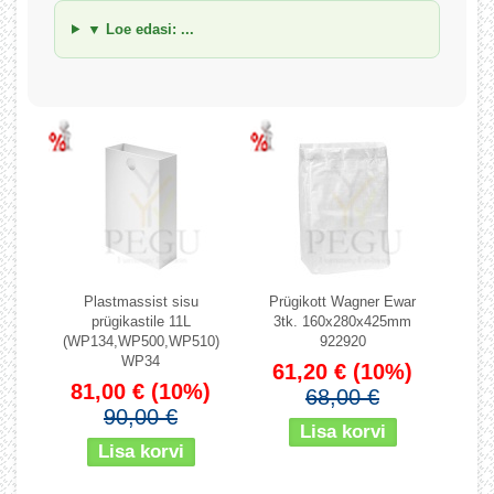
▼ Loe edasi: ...
Plastmassist sisu
Prügikott Wagner Ewar
prügikastile 11L
3tk. 160x280x425mm
(WP134,WP500,WP510)
922920
WP34
61,20 €
(10%)
81,00 €
(10%)
68,00 €
90,00 €