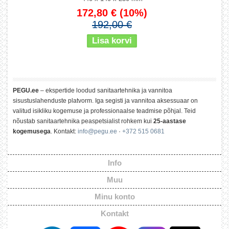
172,80 €
(10%)
192,00 €
PEGU.ee
– ekspertide loodud sanitaartehnika ja vannitoa
sisustuslahenduste platvorm. Iga segisti ja vannitoa aksessuaar on
valitud isikliku kogemuse ja professionaalse teadmise põhjal. Teid
nõustab sanitaartehnika peaspetsialist rohkem kui
25-aastase
kogemusega
. Kontakt:
info@pegu.ee
·
+372 515 0681
Info
Muu
Minu konto
Kontakt