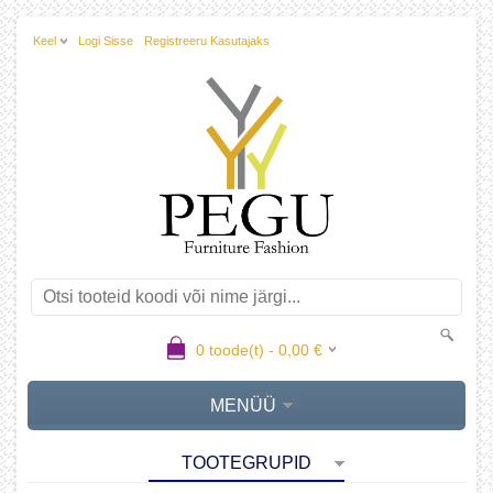
Keel
Logi Sisse
Registreeru Kasutajaks
0
toode(t) -
0,00
€
MENÜÜ
TOOTEGRUPID