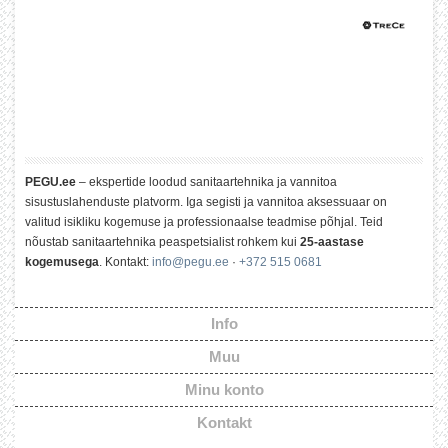
PEGU.ee
– ekspertide loodud sanitaartehnika ja vannitoa
sisustuslahenduste platvorm. Iga segisti ja vannitoa aksessuaar on
valitud isikliku kogemuse ja professionaalse teadmise põhjal. Teid
nõustab sanitaartehnika peaspetsialist rohkem kui
25-aastase
kogemusega
. Kontakt:
info@pegu.ee
·
+372 515 0681
Info
Muu
Minu konto
Kontakt