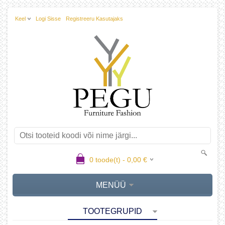
Keel
Logi Sisse
Registreeru Kasutajaks
0
toode(t) -
0,00
€
MENÜÜ
TOOTEGRUPID