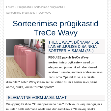
»
»
»
Esileht
Prügikastid
Sorteerimise prügikastid
Sorteerimise prügikastid TreCe Wavy
Sorteerimise prügikastid
TreCe Wavy
TRECE WAVY: DÜNAAMILISE
LAINEKUJULISE DISAINIGA
SORTEERIMISJAAM (85L)
PEGU.EE pakub TreCe Wavy
sorteerimisprügikaste
– need on
elegantsed ja ruumikad lahendused
avalike ruumide jäätmete sorteerimiseks.
Tänu oma **paindlikule ja nutikale
disainile** sobib Wavy ideaalselt nii vabalt ruumis seismiseks, seina
äärde, nurka, kui ka **ümber posti**.
ELEGANTNE VORM JA 85L MAHT
Wavy prügikastide **kumer pealmine osa** loob kauni varjumängu, mis
muudab selle rühmana asetatuna dünaamiliseks **lainekujuliseks