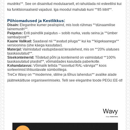
mustriks**. See on disainitud modulaarselt, et rahuldada nii esteetilisi kui
ka funktsionaalseid vajadusi. Iga moodul mahutab kuni **85 liitrit**.
Põhiomadused ja Kestlikkus:
Disain:
Elegantne kumer pealispind, mis loob rühmas **dünaamilise
lainemustri**.
Paigutus:
Eriti paindlik paigutus – sobib nurka, vastu seina ja **ümber
samba/posti**.
Kaane Valikud:
Saadaval nii **avatud piluga** kui ka **kiigekaanega**
versioonina (ühe käega kasutatav).
Materjal:
Valmistatud vastupidavast teraslehest, mis on **20% ulatuses
taaskasutatud**.
Sisekonteinerid:
Tõstetud põhi ja konteinerid on valmistatud **100%
taaskasutatud plastist**, võimaldades kasutada paberkotte.
Kohandatavus:
Võimalik tellida **soovitud RAL-värviga** koos
sorteerimist lihtsustavate sümbolitega.
TreCe Wavy on **modernne, stiilne ja tõhus lahendus** avalike alade
jäätmekäitluse organiseerimiseks. Telli see elegantne toode PEGU.EE-st!