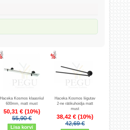
Haceka Kosmos klaasriiul
Haceka Kosmos liigutav
600mm, matt must
2-ne rätikuhoidja matt
must
50,31 €
(10%)
38,42 €
(10%)
55,90 €
42,69 €