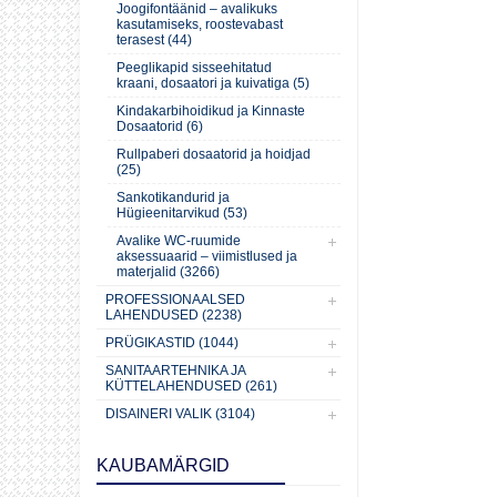
Joogifontäänid – avalikuks
kasutamiseks, roostevabast
terasest (44)
Peeglikapid sisseehitatud
kraani, dosaatori ja kuivatiga (5)
Kindakarbihoidikud ja Kinnaste
Dosaatorid (6)
Rullpaberi dosaatorid ja hoidjad
(25)
Sankotikandurid ja
Hügieenitarvikud (53)
Avalike WC-ruumide
aksessuaarid – viimistlused ja
materjalid (3266)
PROFESSIONAALSED
LAHENDUSED (2238)
PRÜGIKASTID (1044)
SANITAARTEHNIKA JA
KÜTTELAHENDUSED (261)
DISAINERI VALIK (3104)
KAUBAMÄRGID