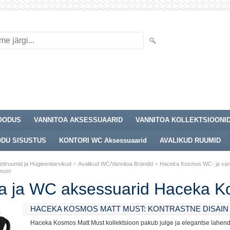
OODUS
VANNITOA AKSESSUAARID
VANNITOA KOLLEKTSIOONI
DU SISUSTUS
KONTORI WC Aksessuaarid
AVALIKUD RUUMID
»
»
ettruumid ja Hügieenitarvikud
Avalikud WC/Vannitoa Brändid
Haceka Kosmos WC- ja vannit
must
oa ja WC aksessuarid Haceka K
HACEKA KOSMOS MATT MUST: KONTRASTNE DISAIN 
Haceka Kosmos Matt Must kollektsioon pakub julge ja elegantse lahendu