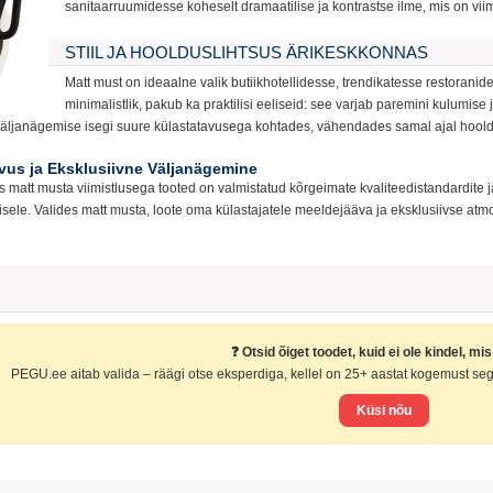
sanitaarruumidesse koheselt dramaatilise ja kontrastse ilme, mis on vi
STIIL JA HOOLDUSLIHTSUS ÄRIKESKKONNAS
Matt must on ideaalne valik butiikhotellidesse, trendikatesse restoranid
minimalistlik, pakub ka praktilisi eeliseid: see varjab paremini kulumis
e väljanägemise isegi suure külastatavusega kohtades, vähendades samal ajal hool
tvus ja Eksklusiivne Väljanägemine
att musta viimistlusega tooted on valmistatud kõrgeimate kvaliteedistandardite jär
ele. Valides matt musta, loote oma külastajatele meeldejääva ja eksklusiivse atmo
❓ Otsid õiget toodet, kuid ei ole kindel, mi
PEGU.ee aitab valida – räägi otse eksperdiga, kellel on 25+ aastat kogemust segi
Küsi nõu