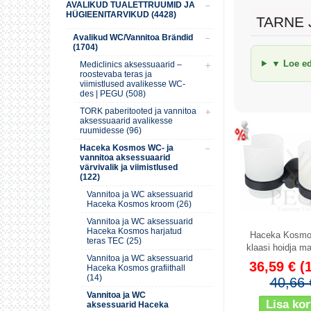
AVALIKUD TUALETTRUUMID JA
HÜGIEENITARVIKUD (4428)
TARNE 
Avalikud WC/Vannitoa Brändid
(1704)
▼ Loe eda
Mediclinics aksessuaarid –
roostevaba teras ja
viimistlused avalikesse WC-
des | PEGU (508)
TORK paberitooted ja vannitoa
aksessuaarid avalikesse
Soodus
Soodus
ruumidesse (96)
Haceka Kosmos WC- ja
vannitoa aksessuaarid
värvivalik ja viimistlused
(122)
Vannitoa ja WC aksessuarid
Haceka Kosmos kroom (26)
Vannitoa ja WC aksessuarid
Haceka Kosmos harjatud
Haceka Kosmo
teras TEC (25)
klaasi hoidja m
Vannitoa ja WC aksessuarid
36,59 €
(
Haceka Kosmos grafiithall
(14)
40,66 
Vannitoa ja WC
aksessuarid Haceka