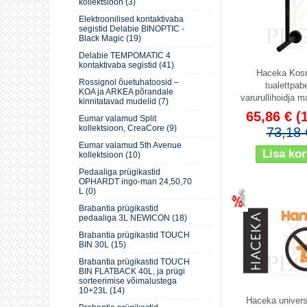
kollektsioon (3)
Elektroonilised kontaktivaba
segistid Delabie BINOPTIC -
Black Magic (19)
Delabie TEMPOMATIC 4
kontaktivaba segistid (41)
Haceka Kos
Rossignol õuetuhatoosid –
tualettpabe
KOA ja ARKEA põrandale
varurullihoidja m
kinnitatavad mudelid (7)
65,86 €
(
Eumar valamud Split
kollektsioon, CreaCore (9)
73,18 
Eumar valamud 5th Avenue
kollektsioon (10)
Pedaaliga prügikastid
OPHARDT ingo-man 24,50,70
L (0)
Brabantia prügikastid
pedaaliga 3L NEWICON (18)
Brabantia prügikastid TOUCH
BIN 30L (15)
Brabantia prügikastid TOUCH
BIN FLATBACK 40L, ja prügi
sorteerimise võimalustega
10+23L (14)
Haceka univers