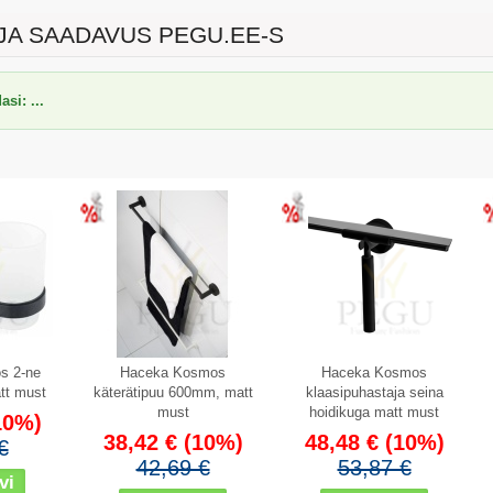
JA SAADAVUS PEGU.EE-S
si: ...
Soodus
Soodus
s 2-ne
Haceka Kosmos
Haceka Kosmos
att must
käterätipuu 600mm, matt
klaasipuhastaja seina
must
hoidikuga matt must
10%)
38,42 €
(10%)
48,48 €
(10%)
€
42,69 €
53,87 €