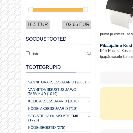
16.5 EUR
102.66 EUR
puhta ja esteetilis
SOODUSTOOTED
Pikaajaline Kes
Kõik Haceka Kosmos m
(1)
Jah
igapäevasele kulumis
TOOTEGRUPID
VANNITOA AKSESSUAARID (2686)
VANNITOA SISUSTUS JA WC
TARVIKUD (1019)
KODU AKSESSUAARID (1070)
KÖÖGI AKSESSUAARID (718)
SEGISTID JA DUŠISÜSTEEMID
(1728)
KÖÖGISEGISTID (275)