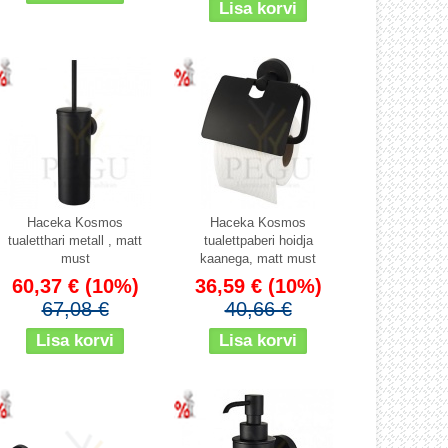
Haceka Kosmos
Haceka Kosmos
tualetthari metall , matt
tualettpaberi hoidja
must
kaanega, matt must
60,37 €
(10%)
36,59 €
(10%)
67,08 €
40,66 €