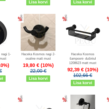
Soodus
Soodus
nagi 1-
Haceka Kosmos nagi 2-
Haceka Kosmos
 must
osaline matt must
šampooni- duširiiul
1208623 matt must
10%)
19,80 €
(10%)
92,39 €
(10%)
€
22,00 €
102,66 €
Soodus
Soodus