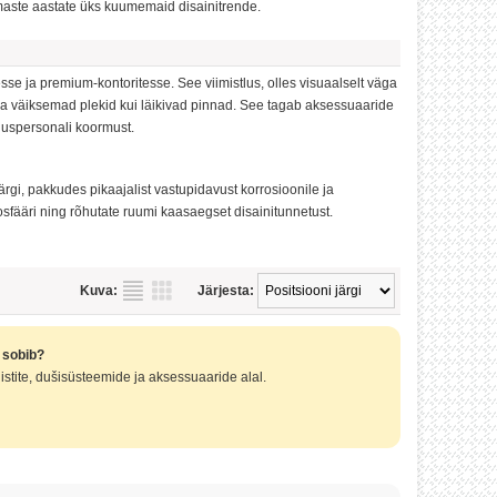
imaste aastate üks kuumemaid disainitrende.
esse ja premium-kontoritesse. See viimistlus, olles visuaalselt väga
e ja väiksemad plekid kui läikivad pinnad. See tagab aksessuaaride
duspersonali koormust.
gi, pakkudes pikaajalist vastupidavust korrosioonile ja
sfääri ning rõhutate ruumi kaasaegset disainitunnetust.
Kuva:
Järjesta:
s sobib?
stite, dušisüsteemide ja aksessuaaride alal.