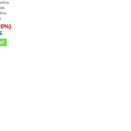
nitoa
ide
ilma
a
20%)
€