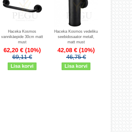
Haceka Kosmos
Haceka Kosmos vedeliku
vannikäepide 30cm matt
seebidosaator metall,
must
matt must
62,20 €
(10%)
42,08 €
(10%)
69,11 €
46,75 €