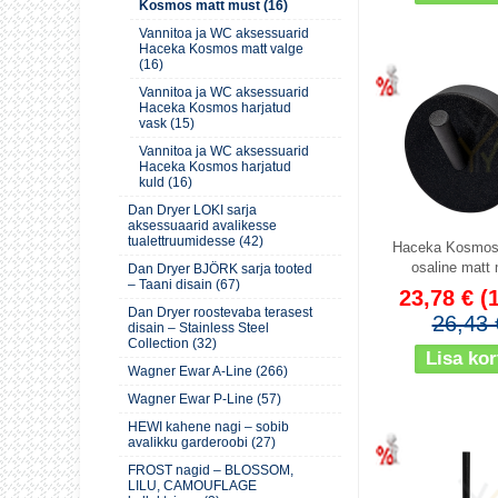
Kosmos matt must (16)
Vannitoa ja WC aksessuarid
Haceka Kosmos matt valge
(16)
Soodus
Soodus
Vannitoa ja WC aksessuarid
Haceka Kosmos harjatud
vask (15)
Vannitoa ja WC aksessuarid
Haceka Kosmos harjatud
kuld (16)
Dan Dryer LOKI sarja
aksessuaarid avalikesse
tualettruumidesse (42)
Haceka Kosmos 
osaline matt
Dan Dryer BJÖRK sarja tooted
– Taani disain (67)
23,78 €
(
Dan Dryer roostevaba terasest
26,43 
disain – Stainless Steel
Collection (32)
Wagner Ewar A-Line (266)
Wagner Ewar P-Line (57)
HEWI kahene nagi – sobib
Soodus
Soodus
avalikku garderoobi (27)
FROST nagid – BLOSSOM,
LILU, CAMOUFLAGE