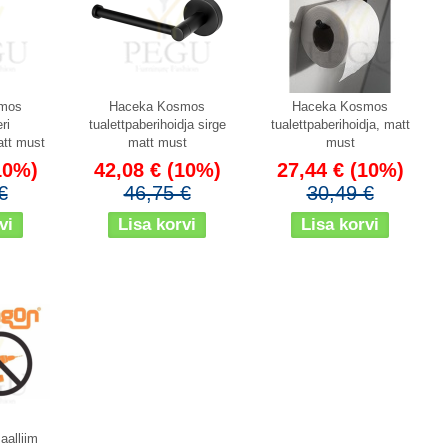
mos
Haceka Kosmos
Haceka Kosmos
ri
tualettpaberihoidja sirge
tualettpaberihoidja, matt
att must
matt must
must
10%)
42,08 €
(10%)
27,44 €
(10%)
€
46,75 €
30,49 €
aalliim