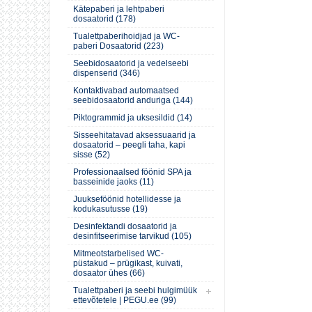
Kätepaberi ja lehtpaberi
dosaatorid (178)
Tualettpaberihoidjad ja WC-
paberi Dosaatorid (223)
Seebidosaatorid ja vedelseebi
dispenserid (346)
Kontaktivabad automaatsed
seebidosaatorid anduriga (144)
Piktogrammid ja uksesildid (14)
Sisseehitatavad aksessuaarid ja
dosaatorid – peegli taha, kapi
sisse (52)
Professionaalsed föönid SPA ja
basseinide jaoks (11)
Juukseföönid hotellidesse ja
kodukasutusse (19)
Desinfektandi dosaatorid ja
desinfitseerimise tarvikud (105)
Mitmeotstarbelised WC-
püstakud – prügikast, kuivati,
dosaator ühes (66)
Tualettpaberi ja seebi hulgimüük
ettevõtetele | PEGU.ee (99)