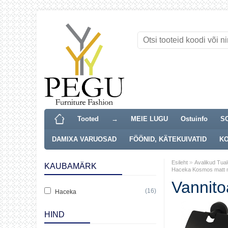
Tooted
→
MEIE LUGU
Ostuinfo
S
DAMIXA VARUOSAD
FÖÖNID, KÄTEKUIVATID
KO
»
Esileht
Avalikud Tual
KAUBAMÄRK
Haceka Kosmos matt 
Vannit
(16)
Haceka
HIND