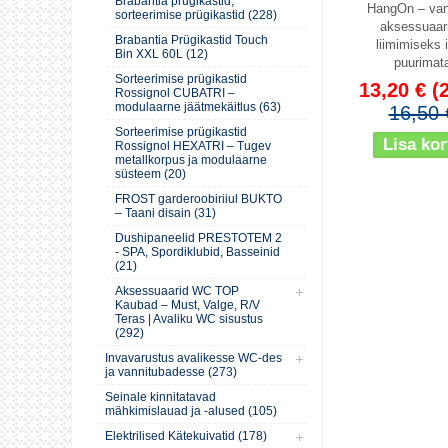
Brabantia prügikastid,
HangOn – van
sorteerimise prügikastid (228)
aksessuaar
Brabantia Prügikastid Touch
liimimiseks 
Bin XXL 60L (12)
puurimat
Sorteerimise prügikastid
13,20 €
(
Rossignol CUBATRI –
modulaarne jäätmekäitlus (63)
16,50 
Sorteerimise prügikastid
Rossignol HEXATRI – Tugev
metallkorpus ja modulaarne
süsteem (20)
FROST garderoobiriiul BUKTO
– Taani disain (31)
Dushipaneelid PRESTOTEM 2
- SPA, Spordiklubid, Basseinid
(21)
Aksessuaarid WC TOP
Kaubad – Must, Valge, R/V
Teras | Avaliku WC sisustus
(292)
Invavarustus avalikesse WC-des
ja vannitubadesse (273)
Seinale kinnitatavad
mähkimislauad ja -alused (105)
Elektrilised Kätekuivatid (178)