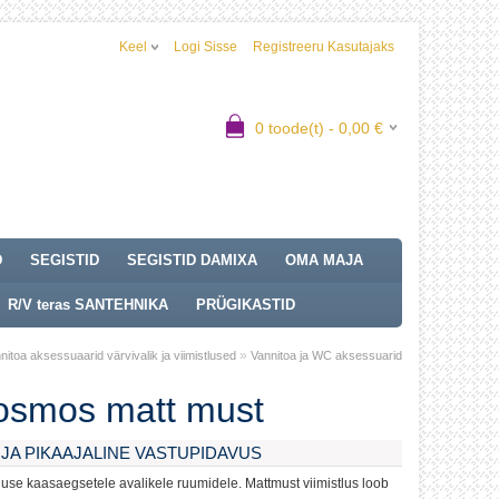
Keel
Logi Sisse
Registreeru Kasutajaks
0
toode(t) -
0,00
€
D
SEGISTID
SEGISTID DAMIXA
OMA MAJA
R/V teras SANTEHNIKA
PRÜGIKASTID
»
oa aksessuaarid värvivalik ja viimistlused
Vannitoa ja WC aksessuarid
osmos matt must
JA PIKAAJALINE VASTUPIDAVUS
se kaasaegsetele avalikele ruumidele. Mattmust viimistlus loob