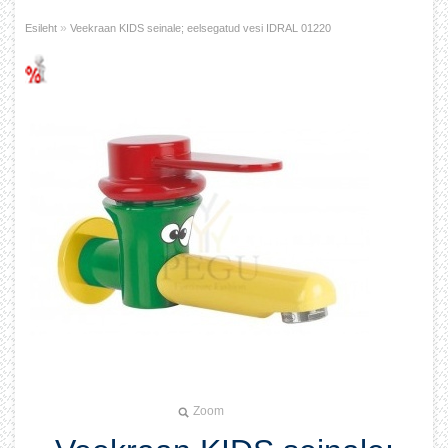
»
Esileht
Veekraan KIDS seinale; eelsegatud vesi IDRAL 01220
Zoom