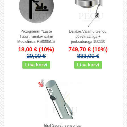
Piktogramm "Laste
Delabie Valamu Genou,
Tuba", liimitav satiin
põvekraaniga +
Mediclinics PS0005CS
jooksutoruga 180330
18,00 €
(10%)
749,70 €
(10%)
20,00 €
833,00 €
Idral Segisti sensoriga