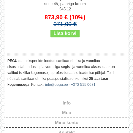
serie 45, patariga kroom
545.12
873,90 €
(10%)
971,00 €
PEGU.ee
– ekspertide loodud sanitaartehnika ja vannitoa
sisustuslahenduste platvorm. Iga segisti ja vannitoa aksessuaar on
valitud isikliku kogemuse ja professionaalse teadmise põhjal. Teid
nõustab sanitaartehnika peaspetsialist rohkem kui
25-aastase
kogemusega
. Kontakt:
info@pegu.ee
·
+372 515 0681
Info
Muu
Minu konto
Kontakt