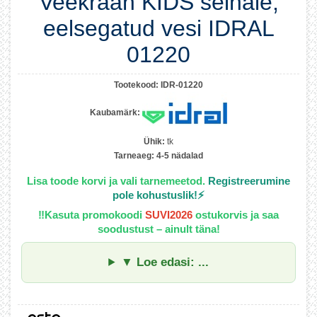
Veekraan KIDS seinale;
eelsegatud vesi IDRAL
01220
Tootekood:
IDR-01220
Kaubamärk:
Ühik:
tk
Tarneaeg:
4-5 nädalad
Lisa toode korvi ja vali tarnemeetod.
Registreerumine
pole kohustuslik!⚡
‼️
Kasuta promokoodi
SUVI2026
ostukorvis ja saa
soodustust – ainult täna!
▼ Loe edasi: ...