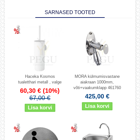
SARNASED TOOTED
Haceka Kosmos
MORA külmumisvastane
tualetthari metall , valge
aiakraan 1000mm,
võti+vaakumklapp 461760
60,30 €
(10%)
425,00 €
67,00 €