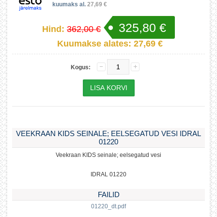
kuumaks al.
27,69 €
325,80 €
Hind:
362,00 €
Kuumakse alates:
27,69 €
Kogus:
VEEKRAAN KIDS SEINALE; EELSEGATUD VESI IDRAL
01220
Veekraan KIDS seinale; eelsegatud vesi
IDRAL 01220
FAILID
01220_dt.pdf