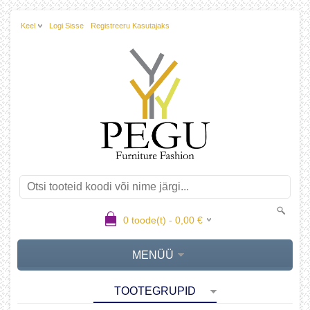
Keel
Logi Sisse
Registreeru Kasutajaks
0
toode(t) -
0,00
€
MENÜÜ
TOOTEGRUPID